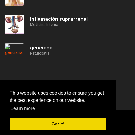
Inflamación suprarrenal
Medicina Interna
genciana
Naturopatía
This website uses cookies to ensure you get
the best experience on our website.
Learn more
2026
© https://lifeafterjob.com Especializaciones
Got it!