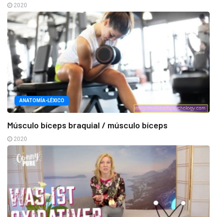
2020
ANATOMÍA-LÉXICO
Músculo bíceps braquial / músculo bíceps
2020