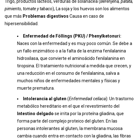
Trigo, productos lácteos, verduras de solanácea (
Berenjena, patata,
pimiento, tomate y tabaco
), La soja y los huevos son los alimentos
que más
Problemas digestivos
Causa en caso de
hipersensibilidad.
Enfermedad de Föllings (PKU) / Phenylketonuri:
Naces con la enfermedad y es muy poco común. Se debe a
un fallo enzimático o a la falta de la enzima fenilalanina
hidroxilasa, que convierte el aminoácido fenilalanina en
tiropsina. El tratamiento nutricional a medida que crecen, y
una reducción en el consumo de fenilalanina, salva a
muchos niños de enfermedades mentales y físicas y
muerte prematura.
Intolerancia al gluten
(
Enfermedad celíaca
): Un trastorno
metabólico hereditario en el que el revestimiento del
Intestino delgado
se irrita por la proteína gliadina, que
forma parte del complejo proteico del gluten. En las
personas intolerantes al gluten, la membrana mucosa
cambia cuando entra en contacto con la gliadina, las fibras