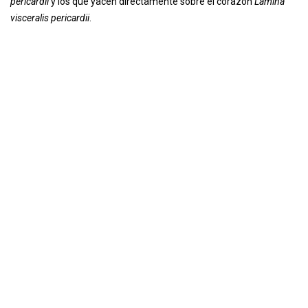
pericardii
y los que yacen directamente sobre el corazón
Lámina
visceralis pericardii
.