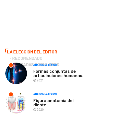
LA ELECCIÓN DEL EDITOR
RECOMENDADO
ENTRADAS POPULARES
ANATOMÍA-LÉXICO
Formas conjuntas de
articulaciones humanas.
2021
ANATOMÍA-LÉXICO
Figura anatomía del
diente
2020