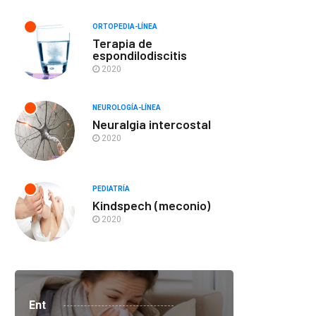
ORTOPEDIA-LÍNEA
Terapia de
espondilodiscitis
2020
NEUROLOGÍA-LÍNEA
Neuralgia intercostal
2020
PEDIATRÍA
Kindspech (meconio)
2020
Ent