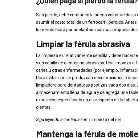
¿Quién paga si pierdo la férula?
Si lo pierde, debe confiar en la buena voluntad de s
asumir el costo total de un ferrocarril perdido. Antes 
le reembolsará por adelantado con su compañía de 
Limpiar la férula abrasiva
La limpieza es relativamente sencilla y debe hacers
y un cepillo de dientes no abrasivos. Una limpieza a
caries u otras enfermedades (por ejemplo, inflamació
Para evitar que se produzcan decoloraciones o depós
limpiadora para dentaduras postizas cada dos días. 
almacenamiento llena de agua y se agrega una table
exposición especificado en el prospecto de la tablet
dientes.
Siga leyendo a continuación:
Limpieza del riel
Mantenga la férula de moli