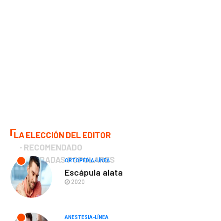
LA ELECCIÓN DEL EDITOR
RECOMENDADO
ENTRADAS POPULARES
ORTOPEDIA-LÍNEA
Escápula alata
2020
ANESTESIA-LÍNEA