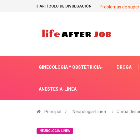
ARTÍCULO DE DIVULGACIÓN
Problemas de super
GINECOLOGÍA Y OBSTETRICIA-
DROGA
ANESTESIA-LÍNEA
Principal
Neurología-Línea
Coma despu
NEUROLOGÍA-LÍNEA