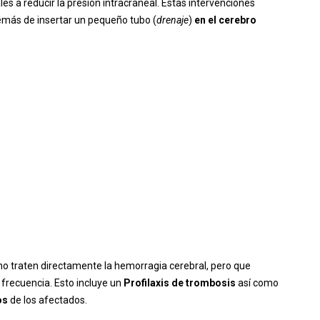
s a reducir la presión intracraneal. Estas intervenciones
más de insertar un pequeño tubo (
drenaje
)
en el cerebro
 traten directamente la hemorragia cerebral, pero que
frecuencia. Esto incluye un
Profilaxis de trombosis
así como
os
de los afectados.