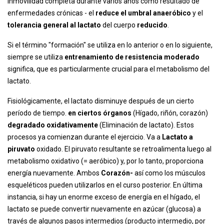
inmovilidad completa durante varios años como resultado de
enfermedades crónicas - el
reduce el umbral anaeróbico
y el
tolerancia general al lactato
del cuerpo
reducido
.
Si el término "formación" se utiliza en lo anterior o en lo siguiente,
siempre se utiliza
entrenamiento de resistencia moderado
significa, que es particularmente crucial para el metabolismo del
lactato.
Fisiológicamente, el lactato disminuye después de un cierto
período de tiempo.
en ciertos órganos
(Hígado, riñón, corazón)
degradado oxidativamente
(Eliminación de lactato). Estos
procesos ya comienzan durante el ejercicio. Va a
Lactato a
piruvato
oxidado. El piruvato resultante se retroalimenta luego al
metabolismo oxidativo (= aeróbico) y, por lo tanto, proporciona
energía nuevamente. Ambos
Corazón-
así como los músculos
esqueléticos pueden utilizarlos en el curso posterior. En última
instancia, si hay un enorme exceso de energía en el hígado, el
lactato se puede convertir nuevamente en azúcar (glucosa) a
través de algunos pasos intermedios (producto intermedio, por