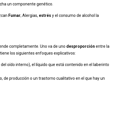
pecha un componente genético.
ezcan
Fumar
, Alergias,
estrés
y el consumo de alcohol la
prende completamente. Uno va de uno
desproporción
entre la
 tiene los siguientes enfoques explicativos:
el oído interno), el líquido que está contenido en el laberinto
vo, de producción o un trastorno cualitativo en el que hay un
.