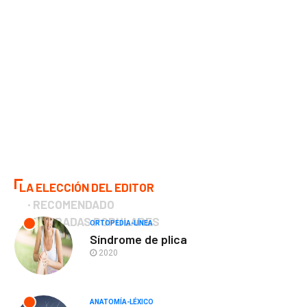
LA ELECCIÓN DEL EDITOR
RECOMENDADO
ENTRADAS POPULARES
ORTOPEDIA-LÍNEA
Síndrome de plica
2020
ANATOMÍA-LÉXICO