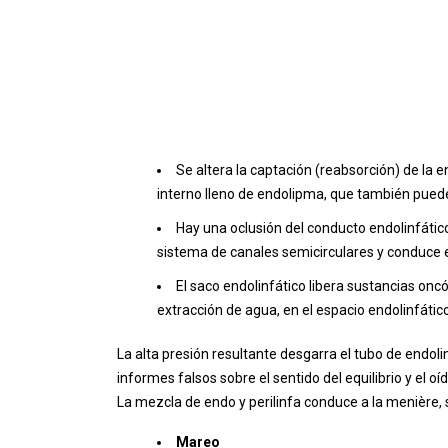
Se altera la captación (reabsorción) de la e
interno lleno de endolipma, que también pued
Hay una oclusión del conducto endolinfático
sistema de canales semicirculares y conduce el
El saco endolinfático libera sustancias onc
extracción de agua, en el espacio endolinfático
La alta presión resultante desgarra el tubo de endoli
informes falsos sobre el sentido del equilibrio y el oíd
La mezcla de endo y perilinfa conduce a la menière, 
Mareo