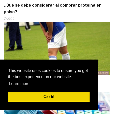
¿Qué se debe considerar al comprar proteína en
polvo?
2020
DEPORTES Y FITNESS
This website uses cookies to ensure you get
the best experience on our website.
Lesión en el muslo
Learn more
2020
Got it!