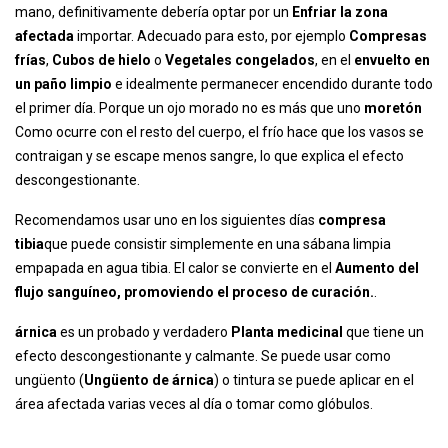
mano, definitivamente debería optar por un
Enfriar la zona
afectada
importar. Adecuado para esto, por ejemplo
Compresas
frías
,
Cubos de hielo
o
Vegetales congelados
, en el
envuelto en
un paño limpio
e idealmente permanecer encendido durante todo
el primer día. Porque un ojo morado no es más que uno
moretón
Como ocurre con el resto del cuerpo, el frío hace que los vasos se
contraigan y se escape menos sangre, lo que explica el efecto
descongestionante.
Recomendamos usar uno en los siguientes días
compresa
tibia
que puede consistir simplemente en una sábana limpia
empapada en agua tibia. El calor se convierte en el
Aumento del
flujo sanguíneo, promoviendo el proceso de curación.
.
árnica
es un probado y verdadero
Planta medicinal
que tiene un
efecto descongestionante y calmante. Se puede usar como
ungüento (
Ungüento de árnica
) o tintura se puede aplicar en el
área afectada varias veces al día o tomar como glóbulos.