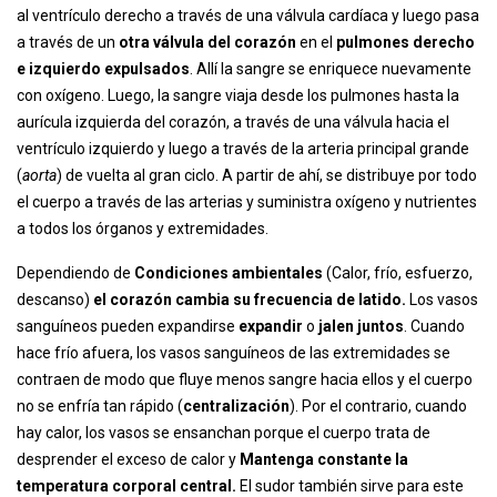
al ventrículo derecho a través de una válvula cardíaca y luego pasa
a través de un
otra válvula del corazón
en el
pulmones derecho
e izquierdo expulsados
. Allí la sangre se enriquece nuevamente
con oxígeno. Luego, la sangre viaja desde los pulmones hasta la
aurícula izquierda del corazón, a través de una válvula hacia el
ventrículo izquierdo y luego a través de la arteria principal grande
(
aorta
) de vuelta al gran ciclo. A partir de ahí, se distribuye por todo
el cuerpo a través de las arterias y suministra oxígeno y nutrientes
a todos los órganos y extremidades.
Dependiendo de
Condiciones ambientales
(Calor, frío, esfuerzo,
descanso)
el corazón cambia su frecuencia de latido.
Los vasos
sanguíneos pueden expandirse
expandir
o
jalen juntos
. Cuando
hace frío afuera, los vasos sanguíneos de las extremidades se
contraen de modo que fluye menos sangre hacia ellos y el cuerpo
no se enfría tan rápido (
centralización
). Por el contrario, cuando
hay calor, los vasos se ensanchan porque el cuerpo trata de
desprender el exceso de calor y
Mantenga constante la
temperatura corporal central.
El sudor también sirve para este