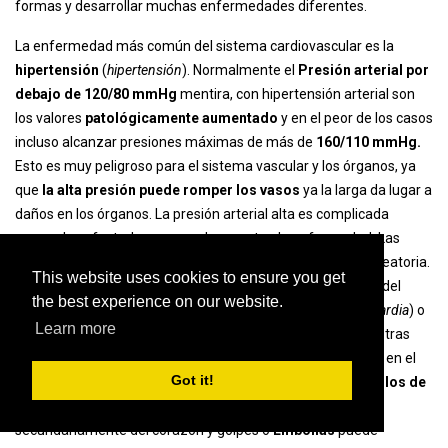
formas y desarrollar muchas enfermedades diferentes.
La enfermedad más común del sistema cardiovascular es la
hipertensión
(
hipertensión
). Normalmente el
Presión arterial por
debajo de 120/80 mmHg
mentira, con hipertensión arterial son
los valores
patológicamente aumentado
y en el peor de los casos
incluso alcanzar presiones máximas de más de
160/110 mmHg.
Esto es muy peligroso para el sistema vascular y los órganos, ya
que
la alta presión puede romper los vasos
ya la larga da lugar a
daños en los órganos. La presión arterial alta es complicada
porque los afectados a menudo no notan la enfermedad. Las
altas presiones se notan luego a través de una medición aleatoria.
This website uses cookies to ensure you get
Todas las arritmias cardíacas son también enfermedades del
the best experience on our website.
sistema cardiovascular.
El corazón late muy lento
(
Bradicardia
) o
Learn more
demasiado rapido
(
Taquicardia
) o si se desfasa debido a otras
alteraciones del ritmo, esto puede tener efectos negativos en el
Got it!
organismo. Con fibrilación auricular, por ejemplo, un
Coágulos de
sangre
forma en la aurícula izquierda, que son expulsados ​​
secundariamente del corazón y golpes o
Embolias
puede