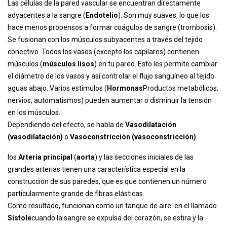
Las células de la pared vascular se encuentran directamente
adyacentes a la sangre (
Endotelio
). Son muy suaves, lo que los
hace menos propensos a formar coágulos de sangre (trombosis).
Se fusionan con los músculos subyacentes a través del tejido
conectivo. Todos los vasos (excepto los capilares) contienen
músculos (
músculos lisos
) en tu pared. Esto les permite cambiar
el diámetro de los vasos y así controlar el flujo sanguíneo al tejido
aguas abajo. Varios estímulos (
Hormonas
Productos metabólicos,
nervios, automatismos) pueden aumentar o disminuir la tensión
en los músculos.
Dependiendo del efecto, se habla de
Vasodilatación
(vasodilatación)
o
Vasoconstricción (vasoconstricción)
.
los
Arteria principal
(
aorta
) y las secciones iniciales de las
grandes arterias tienen una característica especial en la
construcción de sus paredes, que es que contienen un número
particularmente grande de fibras elásticas.
Como resultado, funcionan como un tanque de aire: en el llamado
Sístole
cuando la sangre se expulsa del corazón, se estira y la