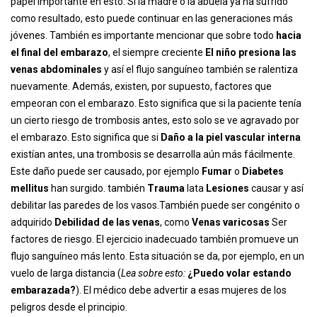
papel importante en esto. Si la madre o la abuela ya ha sufrido
como resultado, esto puede continuar en las generaciones más
jóvenes. También es importante mencionar que sobre todo
hacia
el final del embarazo
, el siempre creciente
El niño presiona las
venas abdominales
y así el flujo sanguíneo también se ralentiza
nuevamente. Además, existen, por supuesto, factores que
empeoran con el embarazo. Esto significa que si la paciente tenía
un cierto riesgo de trombosis antes, esto solo se ve agravado por
el embarazo. Esto significa que si
Daño a la piel vascular interna
existían antes, una trombosis se desarrolla aún más fácilmente.
Este daño puede ser causado, por ejemplo
Fumar
o
Diabetes
mellitus
han surgido. también
Trauma
lata
Lesiones
causar y así
debilitar las paredes de los vasos.También puede ser congénito o
adquirido
Debilidad de las venas
, como
Venas varicosas
Ser
factores de riesgo. El ejercicio inadecuado también promueve un
flujo sanguíneo más lento. Esta situación se da, por ejemplo, en un
vuelo de larga distancia (
Lea sobre esto:
¿Puedo volar estando
embarazada?
). El médico debe advertir a esas mujeres de los
peligros desde el principio.