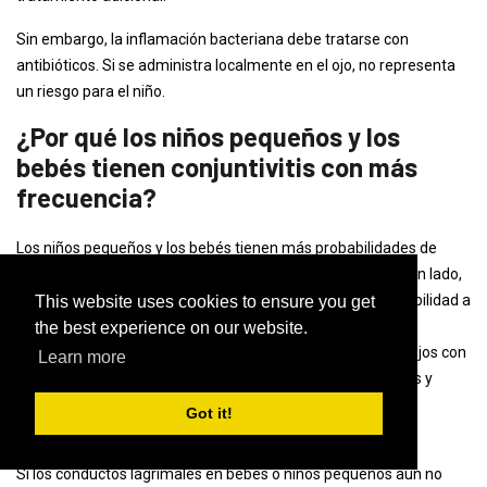
Sin embargo, la inflamación bacteriana debe tratarse con
antibióticos. Si se administra localmente en el ojo, no representa
un riesgo para el niño.
¿Por qué los niños pequeños y los
bebés tienen conjuntivitis con más
frecuencia?
Los niños pequeños y los bebés tienen más probabilidades de
desarrollar conjuntivitis que los adultos. Esto se debe, por un lado,
al hecho de que sus ojos reaccionan con mucha más sensibilidad a
This website uses cookies to ensure you get
los estímulos ambientales y, por otro lado, a que a menudo
the best experience on our website.
inconscientemente se frotan los ojos con suciedad en los ojos con
Learn more
las manos. Dado que tienen mucho contacto con familiares y
otros niños a través del juego, el riesgo de contraer una
Got it!
conjuntivitis infecciosa y transmitirla es muy alto.
Si los conductos lagrimales en bebés o niños pequeños aún no