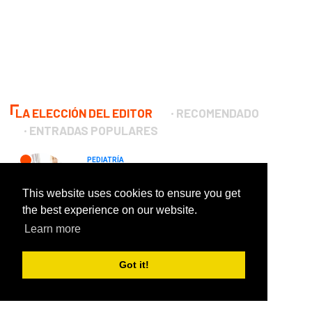
LA ELECCIÓN DEL EDITOR
RECOMENDADO
ENTRADAS POPULARES
PEDIATRÍA
Quemaduras solares en el niño
2020
This website uses cookies to ensure you get
the best experience on our website.
Learn more
ORTOPEDIA-LÍNEA
Disco herniado de L3 / L4
Got it!
2020