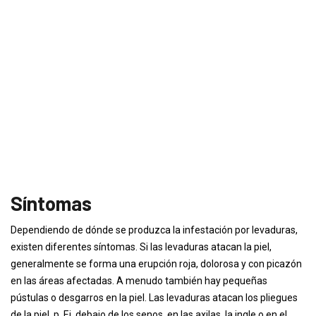
Síntomas
Dependiendo de dónde se produzca la infestación por levaduras,
existen diferentes síntomas. Si las levaduras atacan la piel,
generalmente se forma una erupción roja, dolorosa y con picazón
en las áreas afectadas. A menudo también hay pequeñas
pústulas o desgarros en la piel. Las levaduras atacan los pliegues
de la piel, p. Ej. debajo de los senos, en las axilas, la ingle o en el