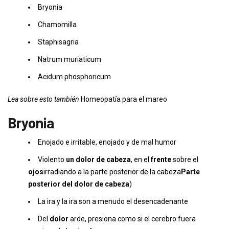
Bryonia
Chamomilla
Staphisagria
Natrum muriaticum
Acidum phosphoricum
Lea sobre esto también
Homeopatía para el mareo
Bryonia
Enojado e irritable, enojado y de mal humor
Violento
un dolor de cabeza
, en el
frente
sobre el
ojos
irradiando a la parte posterior de la cabeza
Parte
posterior del dolor de cabeza
)
La ira y la ira son a menudo el desencadenante
Del
dolor
arde, presiona como si el cerebro fuera