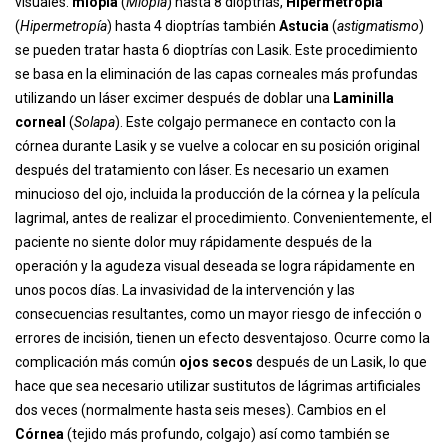
visuales.
miopía
(
Miopía
) hasta 8 dioptrías,
Hipermetropía
(
Hipermetropía
) hasta 4 dioptrías también
Astucia
(
astigmatismo
)
se pueden tratar hasta 6 dioptrías con Lasik. Este procedimiento
se basa en la eliminación de las capas corneales más profundas
utilizando un láser excimer después de doblar una
Laminilla
corneal
(
Solapa
). Este colgajo permanece en contacto con la
córnea durante Lasik y se vuelve a colocar en su posición original
después del tratamiento con láser. Es necesario un examen
minucioso del ojo, incluida la producción de la córnea y la película
lagrimal, antes de realizar el procedimiento. Convenientemente, el
paciente no siente dolor muy rápidamente después de la
operación y la agudeza visual deseada se logra rápidamente en
unos pocos días. La invasividad de la intervención y las
consecuencias resultantes, como un mayor riesgo de infección o
errores de incisión, tienen un efecto desventajoso. Ocurre como la
complicación más común
ojos secos
después de un Lasik, lo que
hace que sea necesario utilizar sustitutos de lágrimas artificiales
dos veces (normalmente hasta seis meses). Cambios en el
Córnea
(tejido más profundo, colgajo) así como también se