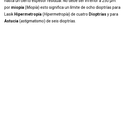
hasta un cierto espesor residual. No debe ser inferior a 250 µm.
por
miopía
(
Miopía
) esto significa un límite de ocho dioptrías para
Lasik
Hipermetropía
(
Hipermetropía
) de cuatro
Dioptrías
y para
Astucia
(
astigmatismo
) de seis dioptrías.