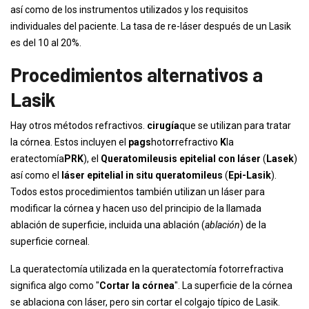
así como de los instrumentos utilizados y los requisitos
individuales del paciente. La tasa de re-láser después de un Lasik
es del 10 al 20%.
Procedimientos alternativos a
Lasik
Hay otros métodos refractivos.
cirugía
que se utilizan para tratar
la córnea. Estos incluyen el
pags
hoto
r
refractivo
K
la
eratectomía
PRK
), el
Queratomileusis epitelial con láser
(
Lasek
)
así como el
láser epitelial in situ queratomileus
(
Epi-Lasik
).
Todos estos procedimientos también utilizan un láser para
modificar la córnea y hacen uso del principio de la llamada
ablación de superficie, incluida una ablación (
ablación
) de la
superficie corneal.
La queratectomía utilizada en la queratectomía fotorrefractiva
significa algo como "
Cortar la córnea
". La superficie de la córnea
se ablaciona con láser, pero sin cortar el colgajo típico de Lasik.