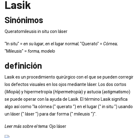
Lasik
Sinónimos
Queratomileusis in situ con láser
"In situ" =
en su lugar
,
en el lugar normal
; "Querato" =
Córnea
;
"Mileusis" =
forma, modelo
definición
Lasik es un procedimiento quirúrgico con el que se pueden corregir
los defectos visuales en los ojos mediante láser. Los dos cortos
(
Miopía
) y hipermetropía (
Hipermetropía
) y astucia (
astigmatismo
)
se puede operar con la ayuda de Lasik. El término Lasik significa
algo así como "la córnea (" querato ") en el lugar (" in situ ") usando
un láser (" láser ") para dar forma (" mileusis ")".
Leer más sobre el tema:
Ojo láser