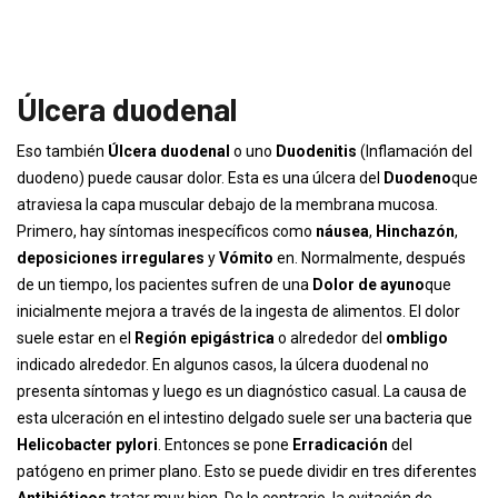
Úlcera duodenal
Eso también
Úlcera duodenal
o uno
Duodenitis
(Inflamación del
duodeno) puede causar dolor. Esta es una úlcera del
Duodeno
que
atraviesa la capa muscular debajo de la membrana mucosa.
Primero, hay síntomas inespecíficos como
náusea
,
Hinchazón
,
deposiciones irregulares
y
Vómito
en. Normalmente, después
de un tiempo, los pacientes sufren de una
Dolor de ayuno
que
inicialmente mejora a través de la ingesta de alimentos. El dolor
suele estar en el
Región epigástrica
o alrededor del
ombligo
indicado alrededor. En algunos casos, la úlcera duodenal no
presenta síntomas y luego es un diagnóstico casual. La causa de
esta ulceración en el intestino delgado suele ser una bacteria que
Helicobacter pylori
. Entonces se pone
Erradicación
del
patógeno en primer plano. Esto se puede dividir en tres diferentes