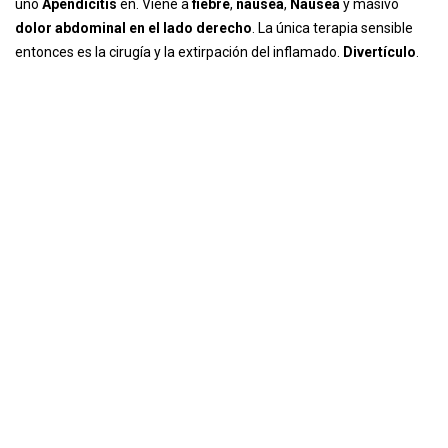
uno
Apendicitis
en. Viene a
fiebre
,
náusea
,
Náusea
y masivo
dolor abdominal en el lado derecho
. La única terapia sensible
entonces es la cirugía y la extirpación del inflamado.
Divertículo
.