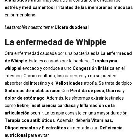
Antibióticos
tratar muy bien. De lo contrario, la evitación de
estrés
y
medicamentos irritantes de las membranas mucosas
en primer plano.
Lea también nuestro tema:
Úlcera duodenal
La enfermedad de Whipple
Otra enfermedad causada por una bacteria es la
La enfermedad
de Whipple
. Esto es causado por la bacteria.
Tropheryma
whipplei
evocado y conduce a uno
Congestión linfática
en el
intestino. Como resultado, los nutrientes ya no se pueden
absorber del intestino y el
Vellosidades
atrofia. Se trata de típico
Síntomas de malabsorción
Con
Pérdida de peso
,
Diarrea
y
dolor de estómago
. Además, los síntomas extraintestinales
como
fiebre
,
Insuficiencia cardiaca
y
Inflamación de la
articulación
ocurrir. La terapia consiste en una mayor duración
Terapia con antibióticos
. Además, debería
Vitaminas
,
Oligoelementos
y
Electrolitos
alimentado a un
Deficiencia
nutricional
para evitar.