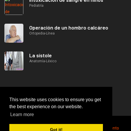
Pediatría
Operación de un hombro calcáreo
Ortopedia-Línea
La sístole
Anatomía-Léxico
This website uses cookies to ensure you get
the best experience on our website.
Learn more
2026
© https://lifeafterjob.com Herida por apuñalamiento
Got it!