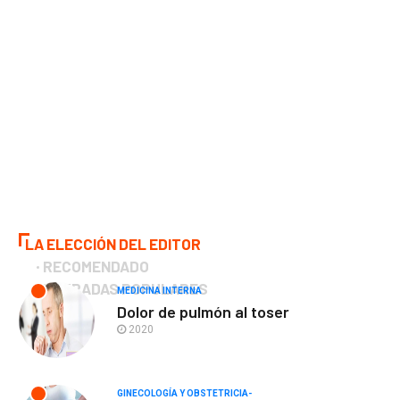
LA ELECCIÓN DEL EDITOR
RECOMENDADO
ENTRADAS POPULARES
MEDICINA INTERNA
Dolor de pulmón al toser
2020
GINECOLOGÍA Y OBSTETRICIA-