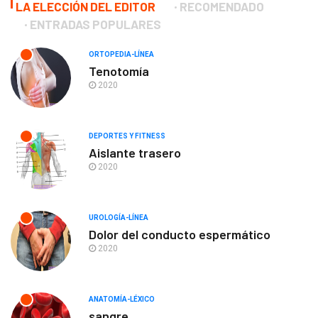
LA ELECCIÓN DEL EDITOR
RECOMENDADO
ENTRADAS POPULARES
ORTOPEDIA-LÍNEA
Tenotomía
2020
DEPORTES Y FITNESS
Aislante trasero
2020
UROLOGÍA-LÍNEA
Dolor del conducto espermático
2020
ANATOMÍA-LÉXICO
sangre