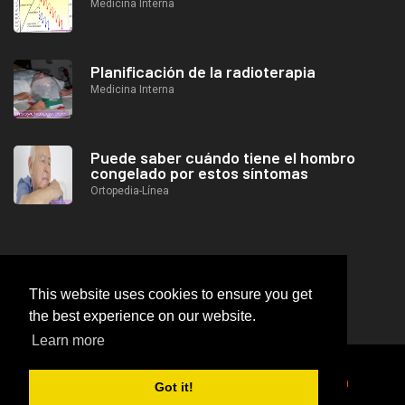
Medicina Interna
Planificación de la radioterapia
Medicina Interna
Puede saber cuándo tiene el hombro
congelado por estos síntomas
Ortopedia-Línea
This website uses cookies to ensure you get
the best experience on our website.
Learn more
2026
© https://lifeafterjob.com Aire en el abdomen
Got it!