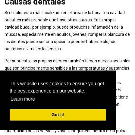
Causas dentales
Si el dolor está más localizado en el área de la boca o la cavidad
bucal, es más probable que haya otras causas. En la propia
cavidad bucal, por ejemplo, puede producirse inflamación de la
mucosa, especialmente en adultos jóvenes, romper la blancura de
los dientes puede ser una opción o pueden haberse alojado
bacterias o virus en las encías.
Por supuesto, los propios dientes también tienen nervios sensibles
que son principalmente sensibles a las temperaturas y sustancias
químicas (
ácido contenido en los alimentos
) responder.
Los dientes normales y sanos son capaces de aguantar estos
This website uses cookies to ensure you get
estímulos sin ningún problema, pero la caries dental solo se ha
the best experience on our website.
manifestado y la dentina yace (
Dentina
) libre, el nervio ya no tiene
Learn more
una cubierta protectora y transmite el estímulo al cerebro en
forma de dolor.
Got it!
La causa más común de dolor en la boca es la pulpitis, una
inflamación de los nervios y vasos sanguíneos dentro de la pulpa