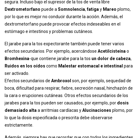
segura. Incluso bajo el supresor de la tos de venta libre
Dextrometorfano
puede a
Somnolencia
,
fatiga
y
Mareo
plomo,
por lo que es mejor no conducir durante la acción. Además, el
dextrometorfano puede provocar efectos indeseables en el
estómago e intestinos y problemas cutáneos.
El jarabe para la tos expectorante también puede tener varios
efectos secundarios. Por ejemplo, acercándose
Acetilcisteína
o
Bromhexina
-que contiene jarabe para la tos
un dolor de cabeza
,
Ruidos en los oídos
como
Malestar estomacal e intestinal
para
ser activado.
Efectos secundarios de
Ambroxol
son, por ejemplo, sequedad de
boca, dificultad para respirar, fiebre, secreción nasal, hinchazón de
la cara o erupciones cutáneas. Otros efectos secundarios de los
jarabes para la tos pueden ser causados, por ejemplo, por
dosis
demasiado alta
a arritmias cardíacas y
Alucinaciones
plomo, por
lo que la dosis especificada o prescrita debe observarse
estrictamente.
Además, siempre hay que recordar que con todos los ingredientes