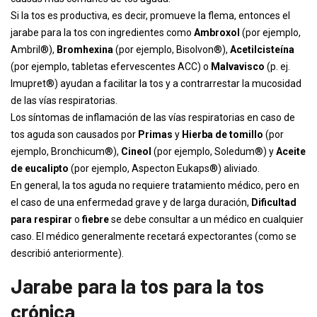
Si la tos es productiva, es decir, promueve la flema, entonces el
jarabe para la tos con ingredientes como
Ambroxol
(por ejemplo,
Ambril®),
Bromhexina
(por ejemplo, Bisolvon®),
Acetilcisteína
(por ejemplo, tabletas efervescentes ACC) o
Malvavisco
(p. ej.
Imupret®) ayudan a facilitar la tos y a contrarrestar la mucosidad
de las vías respiratorias.
Los síntomas de inflamación de las vías respiratorias en caso de
tos aguda son causados ​​por
Primas
y
Hierba de tomillo
(por
ejemplo, Bronchicum®),
Cineol
(por ejemplo, Soledum®) y
Aceite
de eucalipto
(por ejemplo, Aspecton Eukaps®) aliviado.
En general, la tos aguda no requiere tratamiento médico, pero en
el caso de una enfermedad grave y de larga duración,
Dificultad
para respirar
o
fiebre
se debe consultar a un médico en cualquier
caso. El médico generalmente recetará expectorantes (como se
describió anteriormente).
Jarabe para la tos para la tos
crónica