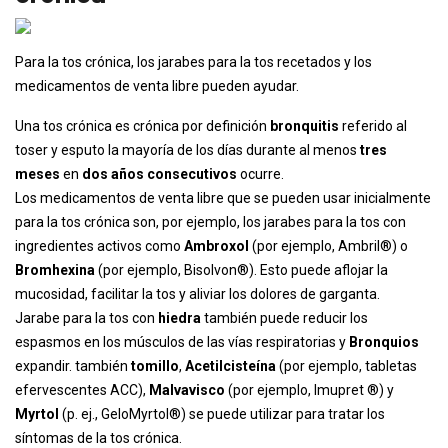
Para la tos crónica, los jarabes para la tos recetados y los
medicamentos de venta libre pueden ayudar.
Una tos crónica es crónica por definición
bronquitis
referido al
toser y esputo la mayoría de los días durante al menos
tres
meses
en
dos años consecutivos
ocurre.
Los medicamentos de venta libre que se pueden usar inicialmente
para la tos crónica son, por ejemplo, los jarabes para la tos con
ingredientes activos como
Ambroxol
(por ejemplo, Ambril®) o
Bromhexina
(por ejemplo, Bisolvon®). Esto puede aflojar la
mucosidad, facilitar la tos y aliviar los dolores de garganta.
Jarabe para la tos con
hiedra
también puede reducir los
espasmos en los músculos de las vías respiratorias y
Bronquios
expandir. también
tomillo
,
Acetilcisteína
(por ejemplo, tabletas
efervescentes ACC),
Malvavisco
(por ejemplo, Imupret ®) y
Myrtol
(p. ej., GeloMyrtol®) se puede utilizar para tratar los
síntomas de la tos crónica.