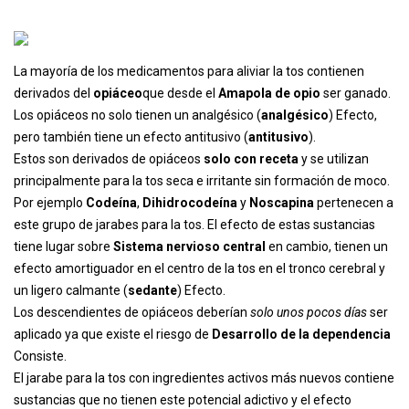
La mayoría de los medicamentos para aliviar la tos contienen
derivados del
opiáceo
que desde el
Amapola de opio
ser ganado.
Los opiáceos no solo tienen un analgésico (
analgésico
) Efecto,
pero también tiene un efecto antitusivo (
antitusivo
).
Estos son derivados de opiáceos
solo con receta
y se utilizan
principalmente para la tos seca e irritante sin formación de moco.
Por ejemplo
Codeína
,
Dihidrocodeína
y
Noscapina
pertenecen a
este grupo de jarabes para la tos. El efecto de estas sustancias
tiene lugar sobre
Sistema nervioso central
en cambio, tienen un
efecto amortiguador en el centro de la tos en el tronco cerebral y
un ligero calmante (
sedante
) Efecto.
Los descendientes de opiáceos deberían
solo unos pocos días
ser
aplicado ya que existe el riesgo de
Desarrollo de la dependencia
Consiste.
El jarabe para la tos con ingredientes activos más nuevos contiene
sustancias que no tienen este potencial adictivo y el efecto