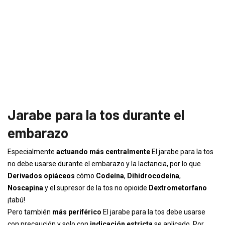
Jarabe para la tos durante el
embarazo
Especialmente
actuando más centralmente
El jarabe para la tos
no debe usarse durante el embarazo y la lactancia, por lo que
Derivados opiáceos
cómo
Codeína
,
Dihidrocodeína
,
Noscapina
y el supresor de la tos no opioide
Dextrometorfano
¡tabú!
Pero también
más periférico
El jarabe para la tos debe usarse
con precaución y solo con
indicación estricta
se aplicado. Por