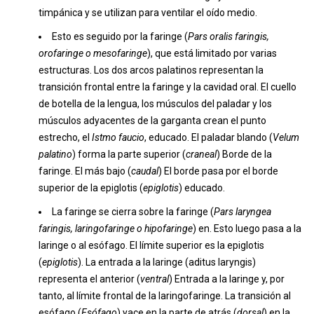
timpánica y se utilizan para ventilar el oído medio.
Esto es seguido por la faringe (
Pars oralis faringis,
orofaringe o mesofaringe
), que está limitado por varias
estructuras. Los dos arcos palatinos representan la
transición frontal entre la faringe y la cavidad oral. El cuello
de botella de la lengua, los músculos del paladar y los
músculos adyacentes de la garganta crean el punto
estrecho, el
Istmo faucio
, educado. El paladar blando (
Velum
palatino
) forma la parte superior (
craneal
) Borde de la
faringe. El más bajo (
caudal
) El borde pasa por el borde
superior de la epiglotis (
epiglotis
) educado.
La faringe se cierra sobre la faringe (
Pars laryngea
faringis, laringofaringe o hipofaringe
) en. Esto luego pasa a la
laringe o al esófago. El límite superior es la epiglotis
(
epiglotis
). La entrada a la laringe (aditus laryngis)
representa el anterior (
ventral
) Entrada a la laringe y, por
tanto, al límite frontal de la laringofaringe. La transición al
esófago (
Esófago
) yace en la parte de atrás (
dorsal
) en la