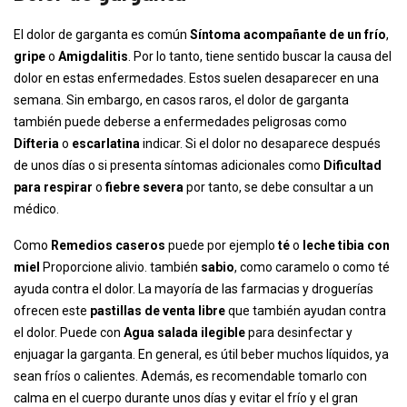
El dolor de garganta es común
Síntoma acompañante de un
frío
,
gripe
o
Amigdalitis
. Por lo tanto, tiene sentido buscar la causa del
dolor en estas enfermedades. Estos suelen desaparecer en una
semana. Sin embargo, en casos raros, el dolor de garganta
también puede deberse a enfermedades peligrosas como
Difteria
o
escarlatina
indicar. Si el dolor no desaparece después
de unos días o si presenta síntomas adicionales como
Dificultad
para respirar
o
fiebre severa
por tanto, se debe consultar a un
médico.
Como
Remedios caseros
puede por ejemplo
té
o
leche tibia con
miel
Proporcione alivio. también
sabio
, como caramelo o como té
ayuda contra el dolor. La mayoría de las farmacias y droguerías
ofrecen este
pastillas de venta libre
que también ayudan contra
el dolor. Puede con
Agua salada ilegible
para desinfectar y
enjuagar la garganta. En general, es útil beber muchos líquidos, ya
sean fríos o calientes. Además, es recomendable tomarlo con
calma en el cuerpo durante unos días y evitar el frío y el gran