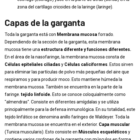
zona del cartílago cricoides de la laringe (
laringe
).
Capas de la garganta
Toda la garganta está con
Membrana mucosa
forrado.
Dependiendo de la sección de la garganta, esta membrana
mucosa tiene una
estructura diferente y funciones diferentes.
En el área de la nasofaringe, la membrana mucosa consta de
Células epiteliales ciliadas
y
Células caliciformes
. Estos sirven
para eliminar las partículas de polvo más pequeñas del aire que
respiramos y para producir moco. Esto mantiene húmeda la
membrana mucosa. También se encuentra en la parte de la
faringe.
tejido linfoide.
Esto se conoce coloquialmente como
"almendras". Consiste en diferentes amígdalas y se utiliza
principalmente para la defensa inmunológica. En su totalidad, este
tejido linfático se denomina anillo faríngeo de Waldeyer. Toda la
membrana mucosa se encuentra en el exterior.
Capa muscular
(Tunica muscularis). Esto consiste en
Músculos esqueléticos
y
contiene varios cordones de la garganta con músculos en forma