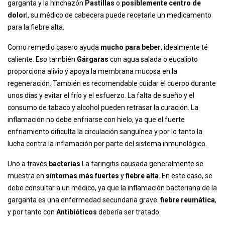
garganta y la hinchazón
Pastillas
o
posiblemente centro de
dolor
l, su médico de cabecera puede recetarle un medicamento
para la fiebre alta.
Como remedio casero ayuda
mucho para beber
, idealmente té
caliente. Eso también
Gárgaras
con agua salada o eucalipto
proporciona alivio y apoya la membrana mucosa en la
regeneración. También es recomendable cuidar el cuerpo durante
unos días y evitar el frío y el esfuerzo. La falta de sueño y el
consumo de tabaco y alcohol pueden retrasar la curación. La
inflamación no debe enfriarse con hielo, ya que el fuerte
enfriamiento dificulta la circulación sanguínea y por lo tanto la
lucha contra la inflamación por parte del sistema inmunológico.
Uno a través
bacterias
La faringitis causada generalmente se
muestra en
síntomas más fuertes
y
fiebre alta
. En este caso, se
debe consultar a un médico, ya que la inflamación bacteriana de la
garganta es una enfermedad secundaria grave.
fiebre reumática
,
y por tanto con
Antibióticos
debería ser tratado.