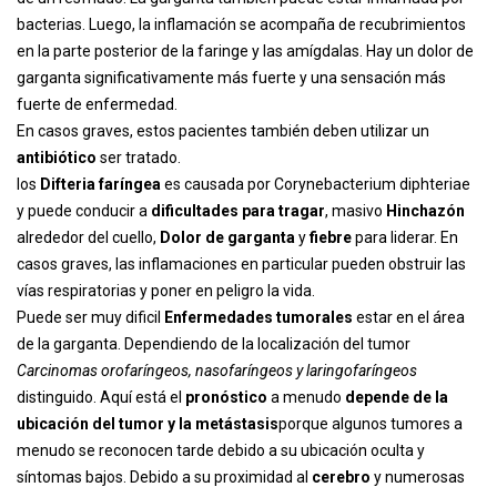
bacterias. Luego, la inflamación se acompaña de recubrimientos
en la parte posterior de la faringe y las amígdalas. Hay un dolor de
garganta significativamente más fuerte y una sensación más
fuerte de enfermedad.
En casos graves, estos pacientes también deben utilizar un
antibiótico
ser tratado.
los
Difteria faríngea
es causada por Corynebacterium diphteriae
y puede conducir a
dificultades para tragar
, masivo
Hinchazón
alrededor del cuello,
Dolor de garganta
y
fiebre
para liderar. En
casos graves, las inflamaciones en particular pueden obstruir las
vías respiratorias y poner en peligro la vida.
Puede ser muy dificil
Enfermedades tumorales
estar en el área
de la garganta. Dependiendo de la localización del tumor
Carcinomas orofaríngeos, nasofaríngeos y laringofaríngeos
distinguido. Aquí está el
pronóstico
a menudo
depende de la
ubicación del tumor y la metástasis
porque algunos tumores a
menudo se reconocen tarde debido a su ubicación oculta y
síntomas bajos. Debido a su proximidad al
cerebro
y numerosas