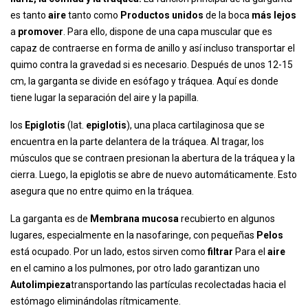
es tanto
aire
tanto como
Productos unidos
de la boca
más lejos
a
promover
. Para ello, dispone de una capa muscular que es
capaz de contraerse en forma de anillo y así incluso transportar el
quimo contra la gravedad si es necesario. Después de unos 12-15
cm, la garganta se divide en esófago y tráquea. Aquí es donde
tiene lugar la separación del aire y la papilla.
los
Epiglotis
(lat.
epiglotis
), una placa cartilaginosa que se
encuentra en la parte delantera de la tráquea. Al tragar, los
músculos que se contraen presionan la abertura de la tráquea y la
cierra. Luego, la epiglotis se abre de nuevo automáticamente. Esto
asegura que no entre quimo en la tráquea.
La garganta es de
Membrana mucosa
recubierto en algunos
lugares, especialmente en la nasofaringe, con pequeñas
Pelos
está ocupado. Por un lado, estos sirven como
filtrar
Para el
aire
en el camino a los pulmones, por otro lado garantizan uno
Autolimpieza
transportando las partículas recolectadas hacia el
estómago eliminándolas rítmicamente.