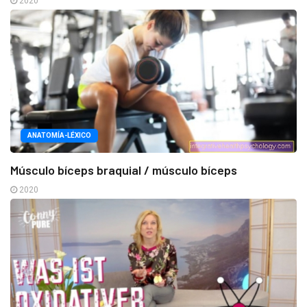
2020
ANATOMÍA-LÉXICO
Músculo bíceps braquial / músculo bíceps
2020